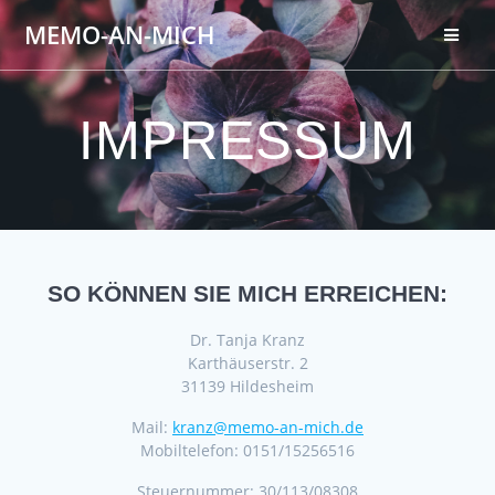
Zum
MEMO-AN-MICH
Inhalt
springen
IMPRESSUM
SO KÖNNEN SIE MICH ERREICHEN:
Dr. Tanja Kranz
Karthäuserstr. 2
31139 Hildesheim
Mail:
kranz@memo-an-mich.de
Mobiltelefon: 0151/15256516
Steuernummer: 30/113/08308